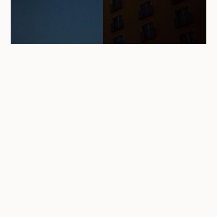
5% EKSTRA
5% mersalg = en
formue