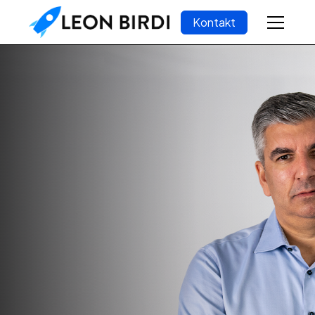
Kontakt
En af Danmarks
absolut dygtigste
undervisere inden
for forretnings-
udvikling og salg.