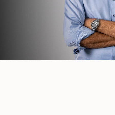
Hør hvordan Leon kan booste dit salg
Vort fokus er at hjælpe
virksomheder med at
nå deres salgsmål til